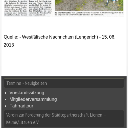
Quel
le: - Westfälische Nachrichten (Leng
erich) - 15. 06.
2013
Termine - Neuigkeiten
Vorstandssitzung
Mitgliederversammlung
Fahrradtour
Verein zur Förderung der Städtepartnerschaft Lienen –
Kelmè/Litauen e.V