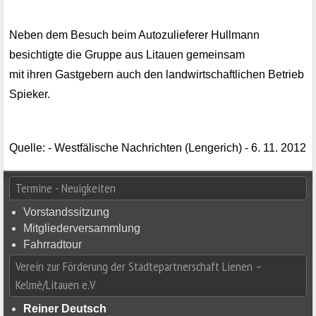
Neben dem Besuch beim Autozulieferer Hullmann
besichtigte die Gruppe aus Litauen gemeinsam
mit ihren Gastgebern auch den landwirtschaftlichen Betrieb
Spieker.
Quel
le: - Westfälische Nachrichten (Leng
erich) - 6. 11. 2012
Termine - Neuigkeiten
Vorstandssitzung
Mitgliederversammlung
Fahrradtour
Verein zur Förderung der Städtepartnerschaft Lienen –
Kelmè/Litauen e.V
Reiner Deutsch