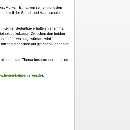
orst Murken. Er hat von seinem jüngsten
auch mit der Grund- und Hauptschule eine
n Kelme (Bedürftige erhalten hier einmal
bliothek aufzubauen. Zwischen den beiden
 da helfen, wo es gewünscht wird.“
en mit den Menschen auf gleicher Augenhöhe
n Fraktionen das Thema besprechen, damit es
w.lienen-kelme-verein.de
).