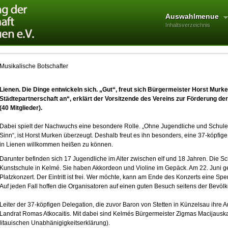
Auswahlmenue
Inhaltsverzeichnis
Musikalische Botschafter
Lienen. Die Dinge entwickeln sich. „Gut“, freut sich Bürgermeister Horst Murken.
Städtepartnerschaft an“, erklärt der Vorsitzende des Vereins zur Förderung d
(40 Mitglieder).
Dabei spielt der Nachwuchs eine besondere Rolle. „Ohne Jugendliche und Schulen
Sinn“, ist Horst Murken überzeugt. Deshalb freut es ihn besonders, eine 37-köpfi
in Lienen willkommen heißen zu können.
Darunter befinden sich 17 Jugendliche im Alter zwischen elf und 18 Jahren. Die S
Kunstschule in Kelmé. Sie haben Akkordeon und Violine im Gepäck. Am 22. Juni g
Platzkonzert. Der Eintritt ist frei. Wer möchte, kann am Ende des Konzerts eine Sp
Auf jeden Fall hoffen die Organisatoren auf einen guten Besuch seitens der Bevöl
Leiter der 37-köpfigen Delegation, die zuvor Baron von Stetten in Künzelsau ihre Au
Landrat Romas Atkocaitis. Mit dabei sind Kelmés Bürgermeister Zigmas Macijausk
litauischen Unabhänigigkeitserklärung).