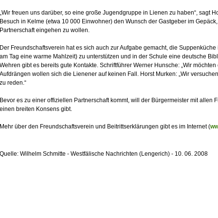
„Wir freuen uns darüber, so eine große Jugendgruppe in Lienen zu haben“, sagt H
Besuch in Kelme (etwa 10 000 Einwohner) den Wunsch der Gastgeber im Gepäck, 
Partnerschaft eingehen zu wollen.
Der Freundschaftsverein hat es sich auch zur Aufgabe gemacht, die Suppenküche i
am Tag eine warme Mahlzeit) zu unterstützen und in der Schule eine deutsche Bi
Wehren gibt es bereits gute Kontakte. Schriftführer Werner Hunsche: „Wir möchten
Aufdrängen wollen sich die Lienener auf keinen Fall. Horst Murken: „Wir versuch
zu reden.“
Bevor es zu einer offiziellen Partnerschaft kommt, will der Bürgermeister mit alle
einen breiten Konsens gibt.
Mehr über den Freundschaftsverein und Beitrittserklärungen gibt es im Internet (
ww
Quelle: Wilhelm Schmitte - Westfälische Nachrichten (Lengerich) - 10. 06. 2008